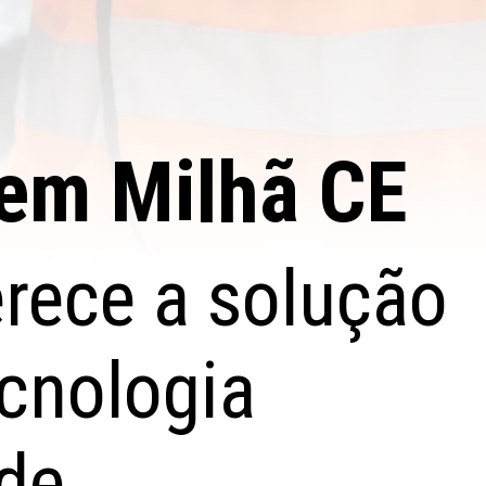
em Milhã CE
erece a solução
ecnologia
de.