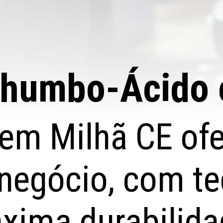
Chumbo-Ácido 
e em Milhã CE of
 negócio, com t
xima durabilida