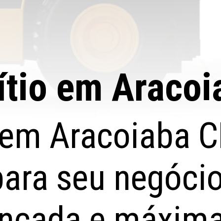
Lítio em Araco
e em Aracoiaba C
para seu negóci
ançada e máxima