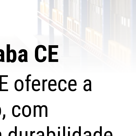
iaba CE
E oferece a
o, com
 durabilidade.