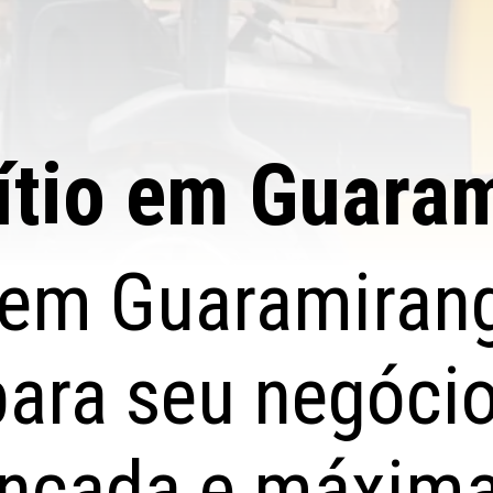
Lítio em Guara
e em Guaramiran
para seu negóci
ançada e máxima