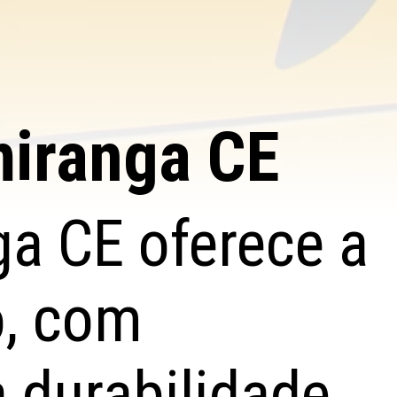
miranga CE
ga CE oferece a
o, com
 durabilidade.