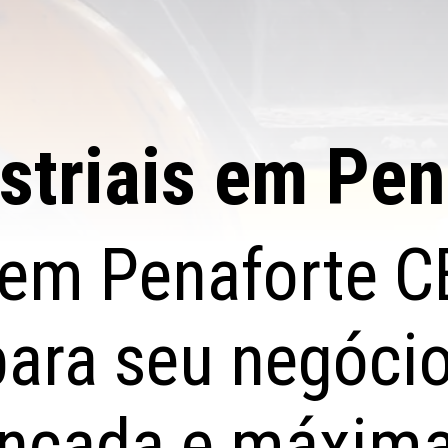
striais em Pen
e em Penaforte C
para seu negóci
ançada e máxima