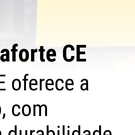
aforte CE
E oferece a
o, com
 durabilidade.