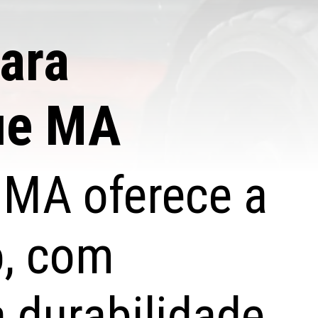
ara
ue MA
e MA oferece a
o, com
 durabilidade.