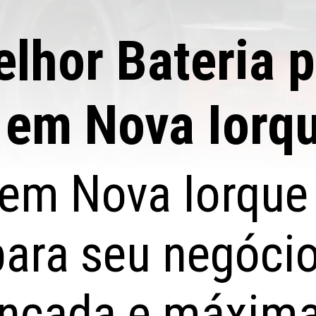
lhor Bateria p
 em Nova Iorq
e em Nova Iorqu
para seu negóci
ançada e máxima