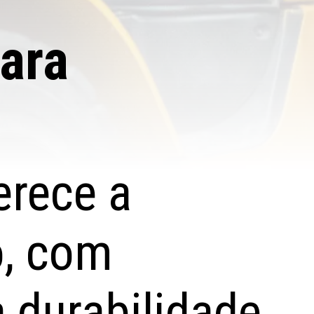
ara
erece a
o, com
 durabilidade.