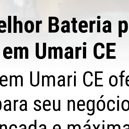
lhor Bateria p
 em Umari CE
e em Umari CE of
para seu negóci
ançada e máxima