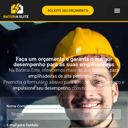
SOLICITE SEU ORÇAMENTO
Faça um orçamento e garanta o melhor
desempenho para as suas empilhadeiras
Na Bateria Elite, oferecemos mais do que
baterias para
empilhadeiras de alta performance
.
Preencha o formulário abaixo para solicitar um orçamento e
impulsione seu desempenho
com nossas baterias!
Nome Completo
E-mail para Contato