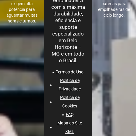
empilhadeira
exigem alta
baterias para
com a máxima
potência para
empilhadeiras de
durabilidade,
aguentar muitas
ciclo longo.
eficiência e
horas e turnos.
suporte
especializado
em Belo
Horizonte –
MG e em todo
o Brasil.
Termos de Uso
Política de
Privacidade
Política de
Cookies
FAQ
Mapa do Site
XML