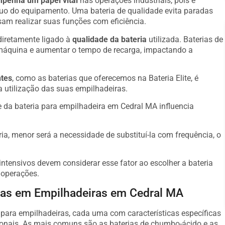
penha um papel vital
nas operações industriais, pois é
nuo do equipamento. Uma bateria de qualidade evita paradas
am realizar suas funções com eficiência.
diretamente ligado à
qualidade da bateria
utilizada. Baterias de
máquina e aumentar o tempo de recarga, impactando a
ntes
, como as baterias que oferecemos na Bateria Elite, é
a utilização das suas empilhadeiras.
 da bateria para empilhadeira em Cedral MA influencia
ria, menor será a necessidade de substituí-la com frequência, o
ntensivos devem considerar esse fator ao escolher a bateria
 operações.
adas em Empilhadeiras em Cedral MA
s para empilhadeiras, cada uma com características específicas
onais. As mais comuns são as baterias de chumbo-ácido e as