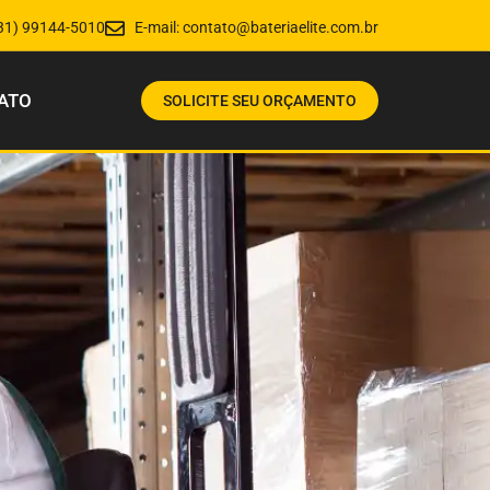
31) 99144-5010
E-mail:
contato@bateriaelite.com.br
ATO
SOLICITE SEU ORÇAMENTO