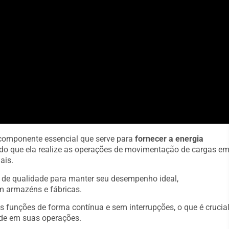
 componente essencial que serve para
fornecer a energia
indo que ela realize as operações de movimentação de cargas e
ais.
s de qualidade para manter seu desempenho ideal,
m armazéns e fábricas.
s funções de forma contínua e sem interrupções, o que é crucia
de em suas operações.