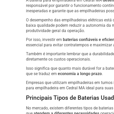
A bateria para empilhadeira em Cedral MA
desem
responsável por garantir o funcionamento contí
inesperadas e garante que as empilhadeiras poss
O desempenho das empilhadeiras elétricas está 
baixa qualidade podem reduzir a autonomia da 
produtividade geral da operação.
Por isso, investir em
baterias confiáveis e eficie
essencial para evitar contratempos e maximizar 
Também é importante lembrar que a durabilidade
diretamente os custos operacionais.
Isso significa que quanto mais durável for a bate
que se traduz em
economia a longo prazo
.
Empresas que utilizam empilhadeiras em turnos i
para empilhadeira em Cedral MA ideal para suas
Principais Tipos de Baterias Us
No mercado, existem diferentes tipos de bateria
que
atendem a diferentes necessidades
operaci