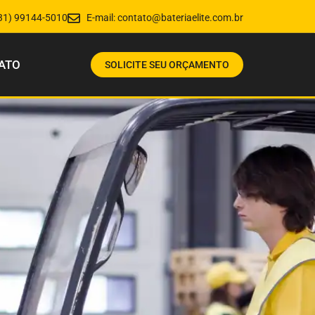
31) 99144-5010
E-mail:
contato@bateriaelite.com.br
ATO
SOLICITE SEU ORÇAMENTO