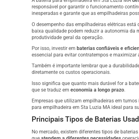
A bateria para empilhadeira em Sta Luzia MA
de
responsável por garantir o funcionamento contí
inesperadas e garante que as empilhadeiras poss
O desempenho das empilhadeiras elétricas está 
baixa qualidade podem reduzir a autonomia da 
produtividade geral da operação.
Por isso, investir em
baterias confiáveis e eficie
essencial para evitar contratempos e maximizar 
Também é importante lembrar que a durabilidade
diretamente os custos operacionais.
Isso significa que quanto mais durável for a bate
que se traduz em
economia a longo prazo
.
Empresas que utilizam empilhadeiras em turnos i
para empilhadeira em Sta Luzia MA ideal para s
Principais Tipos de Baterias Us
No mercado, existem diferentes tipos de bateria
que
atendem a diferentes necessidades
operaci