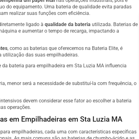
sempenha um papel vital
nas operações industriais, pois é
nuo do equipamento. Uma bateria de qualidade evita paradas
am realizar suas funções com eficiência.
diretamente ligado à
qualidade da bateria
utilizada. Baterias de
máquina e aumentar o tempo de recarga, impactando a
ntes
, como as baterias que oferecemos na Bateria Elite, é
a utilização das suas empilhadeiras.
 da bateria para empilhadeira em Sta Luzia MA influencia
ria, menor será a necessidade de substituí-la com frequência, o
ntensivos devem considerar esse fator ao escolher a bateria
uas operações.
adas em Empilhadeiras em Sta Luzia MA
s para empilhadeiras, cada uma com características específicas
onais. As mais comuns são as baterias de chumbo-ácido e as