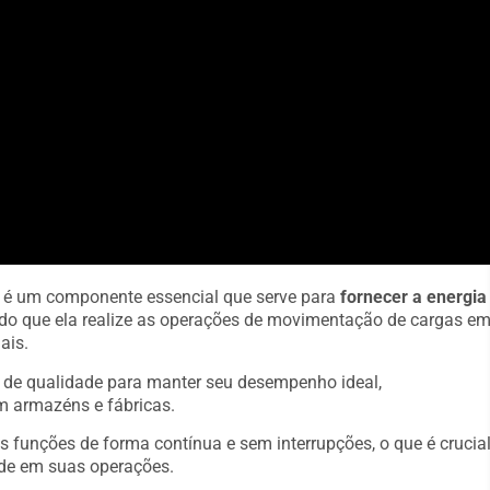
A é um componente essencial que serve para
fornecer a energia
indo que ela realize as operações de movimentação de cargas e
ais.
s de qualidade para manter seu desempenho ideal,
m armazéns e fábricas.
s funções de forma contínua e sem interrupções, o que é crucia
de em suas operações.