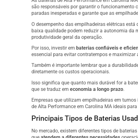
As Baterias de Alta Performance em Carolina M
são responsáveis por garantir o funcionamento 
paradas inesperadas e garante que as empilhadei
O desempenho das empilhadeiras elétricas está 
baixa qualidade podem reduzir a autonomia da 
produtividade geral da operação.
Por isso, investir em
baterias confiáveis e eficie
essencial para evitar contratempos e maximizar 
Também é importante lembrar que a durabilidade
diretamente os custos operacionais.
Isso significa que quanto mais durável for a bate
que se traduz em
economia a longo prazo
.
Empresas que utilizam empilhadeiras em turnos i
de Alta Performance em Carolina MA ideais para
Principais Tipos de Baterias Us
No mercado, existem diferentes tipos de bateria
que
atendem a diferentes necessidades
operaci