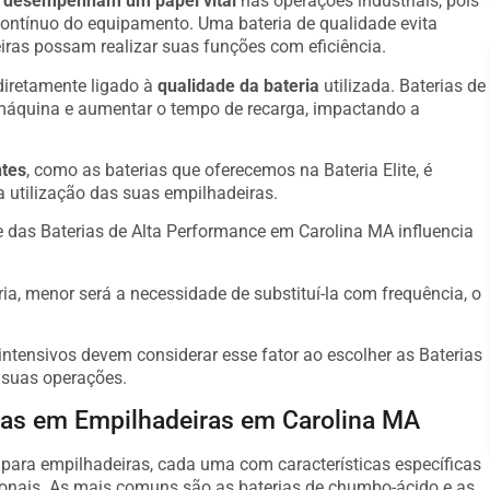
A
desempenham um papel vital
nas operações industriais, pois
contínuo do equipamento. Uma bateria de qualidade evita
ras possam realizar suas funções com eficiência.
diretamente ligado à
qualidade da bateria
utilizada. Baterias de
máquina e aumentar o tempo de recarga, impactando a
ntes
, como as baterias que oferecemos na Bateria Elite, é
a utilização das suas empilhadeiras.
 das Baterias de Alta Performance em Carolina MA influencia
ria, menor será a necessidade de substituí-la com frequência, o
ntensivos devem considerar esse fator ao escolher as Baterias
 suas operações.
adas em Empilhadeiras em Carolina MA
s para empilhadeiras, cada uma com características específicas
onais. As mais comuns são as baterias de chumbo-ácido e as