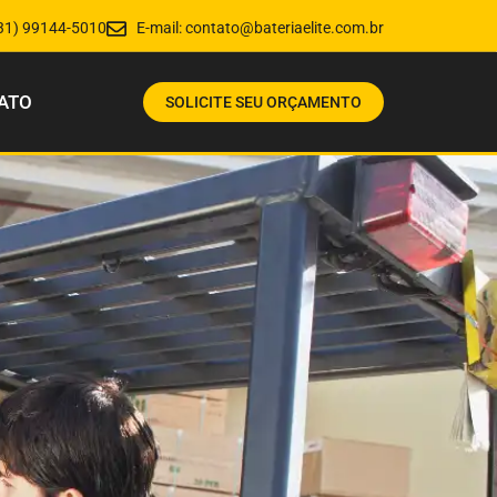
31) 99144-5010
E-mail:
contato@bateriaelite.com.br
ATO
SOLICITE SEU ORÇAMENTO