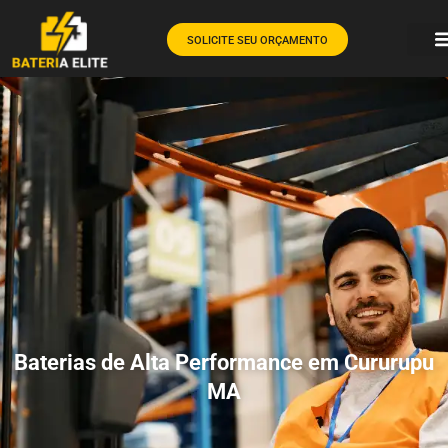
SOLICITE SEU ORÇAMENTO
Baterias de Alta Performance em Cururupu
MA