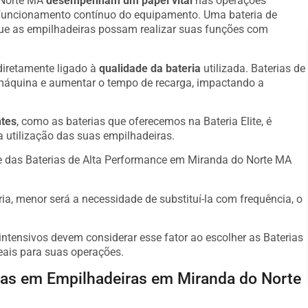
 Norte MA
desempenham um papel vital
nas operações
 o funcionamento contínuo do equipamento. Uma bateria de
que as empilhadeiras possam realizar suas funções com
diretamente ligado à
qualidade da bateria
utilizada. Baterias de
máquina e aumentar o tempo de recarga, impactando a
ntes
, como as baterias que oferecemos na Bateria Elite, é
a utilização das suas empilhadeiras.
e das Baterias de Alta Performance em Miranda do Norte MA
ria, menor será a necessidade de substituí-la com frequência, o
ntensivos devem considerar esse fator ao escolher as Baterias
ais para suas operações.
adas em Empilhadeiras em Miranda do Norte