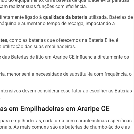
ínuo do equipamento. Uma bateria de qualidade evita paradas
am realizar suas funções com eficiência.
diretamente ligado à
qualidade da bateria
utilizada. Baterias de
máquina e aumentar o tempo de recarga, impactando a
ntes
, como as baterias que oferecemos na Bateria Elite, é
a utilização das suas empilhadeiras.
as Baterias de lítio em Araripe CE influencia diretamente os
ria, menor será a necessidade de substituí-la com frequência, o
ntensivos devem considerar esse fator ao escolher as Baterias
.
das em Empilhadeiras em Araripe CE
s para empilhadeiras, cada uma com características específicas
onais. As mais comuns são as baterias de chumbo-ácido e as