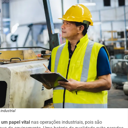
industrial
m papel vital
nas operações industriais, pois são