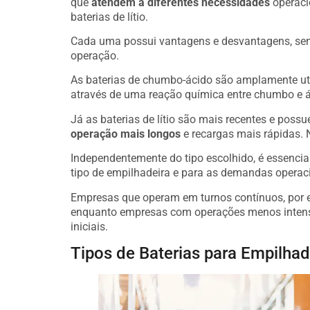
que
atendem a diferentes necessidades
operaci
baterias de lítio.
Cada uma possui vantagens e desvantagens, send
operação.
As baterias de chumbo-ácido são amplamente ut
através de uma reação química entre chumbo e ác
Já as baterias de lítio são mais recentes e pos
operação mais longos
e recargas mais rápidas. N
Independentemente do tipo escolhido, é essenci
tipo de empilhadeira e para as demandas operac
Empresas que operam em turnos contínuos, por ex
enquanto empresas com operações menos intensa
iniciais.
Tipos de Baterias para Empilhad