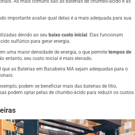
onais. As mais comuns são as baterias de chumbo-ácido e as
o importante avaliar qual delas é a mais adequada para sua
ilizadas devido ao seu
baixo custo inicial
. Elas funcionam
ido sulfúrico para gerar energia.
suem uma maior densidade de energia, o que permite
tempos de
o entanto, seu custo inicial é mais elevado.
al que as Baterias em Bacabeira MA sejam adequadas para o
ionais.
emplo, podem se beneficiar mais das baterias de lítio,
s podem optar pelas de chumbo-ácido para reduzir os custos
eiras