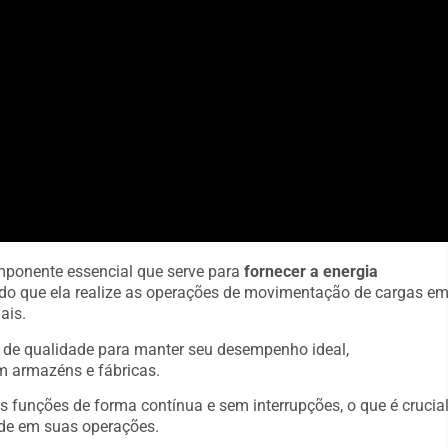
mponente essencial que serve para
fornecer a energia
indo que ela realize as operações de movimentação de cargas e
ais.
s de qualidade para manter seu desempenho ideal,
m armazéns e fábricas.
s funções de forma contínua e sem interrupções, o que é crucia
de em suas operações.