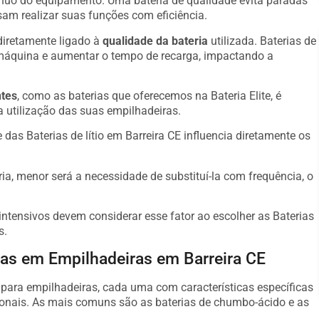
ínuo do equipamento. Uma bateria de qualidade evita paradas
am realizar suas funções com eficiência.
diretamente ligado à
qualidade da bateria
utilizada. Baterias de
máquina e aumentar o tempo de recarga, impactando a
ntes
, como as baterias que oferecemos na Bateria Elite, é
a utilização das suas empilhadeiras.
as Baterias de lítio em Barreira CE influencia diretamente os
ria, menor será a necessidade de substituí-la com frequência, o
ntensivos devem considerar esse fator ao escolher as Baterias
s.
das em Empilhadeiras em Barreira CE
s para empilhadeiras, cada uma com características específicas
onais. As mais comuns são as baterias de chumbo-ácido e as