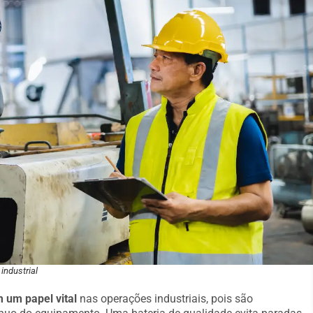
industrial
um papel vital
nas operações industriais, pois são