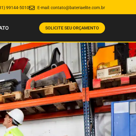
31) 99144-5010
E-mail:
contato@bateriaelite.com.br
ATO
SOLICITE SEU ORÇAMENTO