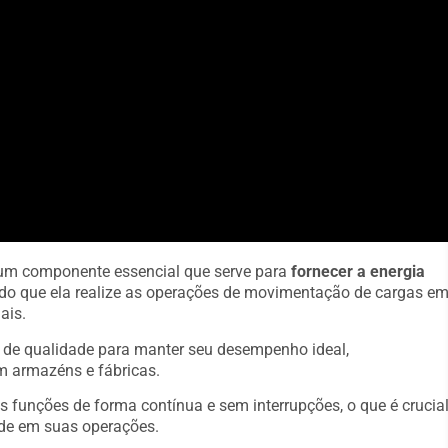
o um componente essencial que serve para
fornecer a energia
indo que ela realize as operações de movimentação de cargas e
ais.
s de qualidade para manter seu desempenho ideal,
m armazéns e fábricas.
s funções de forma contínua e sem interrupções, o que é crucia
de em suas operações.