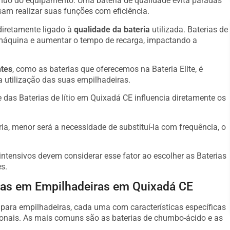
ínuo do equipamento. Uma bateria de qualidade evita paradas
am realizar suas funções com eficiência.
diretamente ligado à
qualidade da bateria
utilizada. Baterias de
máquina e aumentar o tempo de recarga, impactando a
ntes
, como as baterias que oferecemos na Bateria Elite, é
a utilização das suas empilhadeiras.
das Baterias de lítio em Quixadá CE influencia diretamente os
ria, menor será a necessidade de substituí-la com frequência, o
ntensivos devem considerar esse fator ao escolher as Baterias
s.
adas em Empilhadeiras em Quixadá CE
s para empilhadeiras, cada uma com características específicas
onais. As mais comuns são as baterias de chumbo-ácido e as