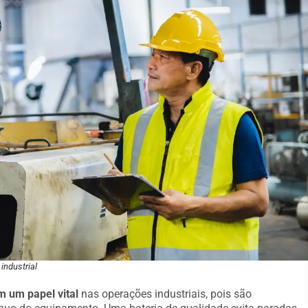
industrial
um papel vital
nas operações industriais, pois são