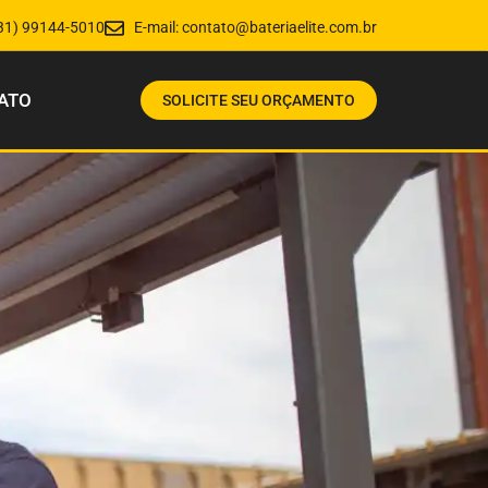
31) 99144-5010
E-mail:
contato@bateriaelite.com.br
ATO
SOLICITE SEU ORÇAMENTO