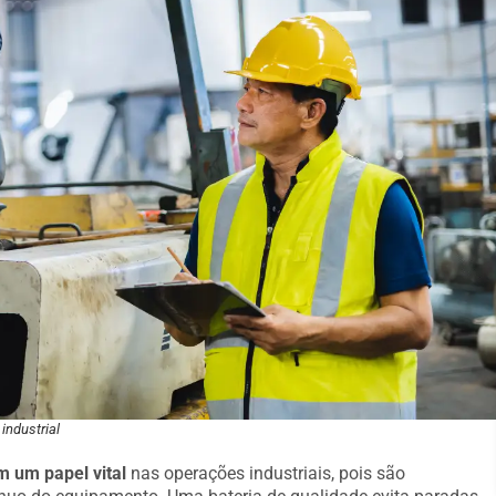
industrial
um papel vital
nas operações industriais, pois são