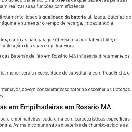
ínuo do equipamento. Uma bateria de qualidade evita paradas
am realizar suas funções com eficiência.
diretamente ligado à
qualidade da bateria
utilizada. Baterias de
máquina e aumentar o tempo de recarga, impactando a
ntes
, como as baterias que oferecemos na Bateria Elite, é
a utilização das suas empilhadeiras.
das Baterias de lítio em Rosário MA influencia diretamente os
ria, menor será a necessidade de substituí-la com frequência, o
ntensivos devem considerar esse fator ao escolher as Baterias
s.
adas em Empilhadeiras em Rosário MA
s para empilhadeiras, cada uma com características específicas
onais. As mais comuns são as baterias de chumbo-ácido e as