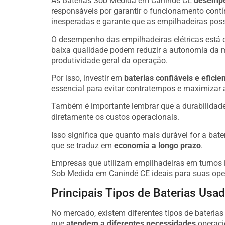
As Baterias Sob Medida em Canindé CE
desempe
responsáveis por garantir o funcionamento cont
inesperadas e garante que as empilhadeiras poss
O desempenho das empilhadeiras elétricas está 
baixa qualidade podem reduzir a autonomia da 
produtividade geral da operação.
Por isso, investir em
baterias confiáveis e eficie
essencial para evitar contratempos e maximizar 
Também é importante lembrar que a durabilidade
diretamente os custos operacionais.
Isso significa que quanto mais durável for a bate
que se traduz em
economia a longo prazo
.
Empresas que utilizam empilhadeiras em turnos i
Sob Medida em Canindé CE ideais para suas ope
Principais Tipos de Baterias Us
No mercado, existem diferentes tipos de bateria
que
atendem a diferentes necessidades
operaci