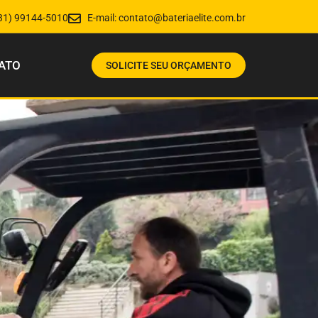
31) 99144-5010
E-mail:
contato@bateriaelite.com.br
ATO
SOLICITE SEU ORÇAMENTO