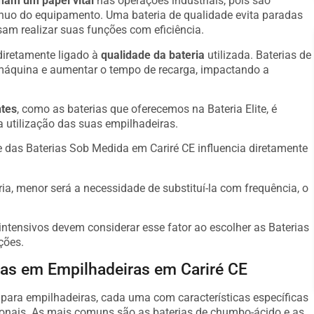
am um papel vital
nas operações industriais, pois são
ínuo do equipamento. Uma bateria de qualidade evita paradas
am realizar suas funções com eficiência.
diretamente ligado à
qualidade da bateria
utilizada. Baterias de
máquina e aumentar o tempo de recarga, impactando a
ntes
, como as baterias que oferecemos na Bateria Elite, é
a utilização das suas empilhadeiras.
 das Baterias Sob Medida em Cariré CE influencia diretamente
ria, menor será a necessidade de substituí-la com frequência, o
ntensivos devem considerar esse fator ao escolher as Baterias
ções.
das em Empilhadeiras em Cariré CE
s para empilhadeiras, cada uma com características específicas
onais. As mais comuns são as baterias de chumbo-ácido e as