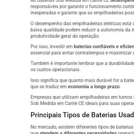
As Baterias Sob Medida em Cariré CE
desempenh
responsáveis por garantir o funcionamento cont
inesperadas e garante que as empilhadeiras poss
O desempenho das empilhadeiras elétricas está 
baixa qualidade podem reduzir a autonomia da 
produtividade geral da operação.
Por isso, investir em
baterias confiáveis e eficie
essencial para evitar contratempos e maximizar 
Também é importante lembrar que a durabilidade
os custos operacionais.
Isso significa que quanto mais durável for a bate
que se traduz em
economia a longo prazo
.
Empresas que utilizam empilhadeiras em turnos i
Sob Medida em Cariré CE ideais para suas opera
Principais Tipos de Baterias Usa
No mercado, existem diferentes tipos de bateria
que
atendem a diferentes necessidades
operaci