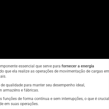
mponente essencial que serve para
fornecer a energia
indo que ela realize as operações de movimentação de cargas e
ais.
s de qualidade para manter seu desempenho ideal,
m armazéns e fábricas.
s funções de forma contínua e sem interrupções, o que é crucia
de em suas operações.