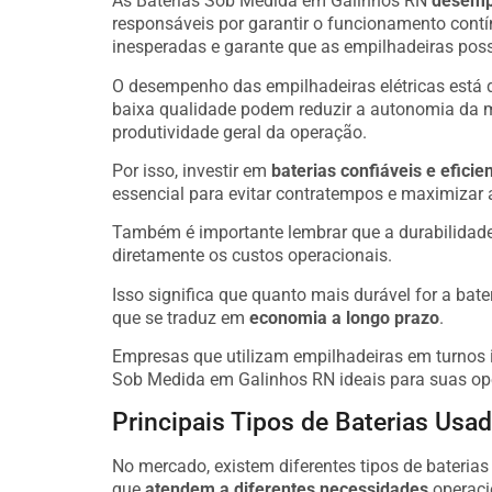
As Baterias Sob Medida em Galinhos RN
desemp
responsáveis por garantir o funcionamento cont
inesperadas e garante que as empilhadeiras poss
O desempenho das empilhadeiras elétricas está 
baixa qualidade podem reduzir a autonomia da 
produtividade geral da operação.
Por isso, investir em
baterias confiáveis e eficie
essencial para evitar contratempos e maximizar 
Também é importante lembrar que a durabilidade
diretamente os custos operacionais.
Isso significa que quanto mais durável for a bate
que se traduz em
economia a longo prazo
.
Empresas que utilizam empilhadeiras em turnos i
Sob Medida em Galinhos RN ideais para suas op
Principais Tipos de Baterias Us
No mercado, existem diferentes tipos de bateria
que
atendem a diferentes necessidades
operaci