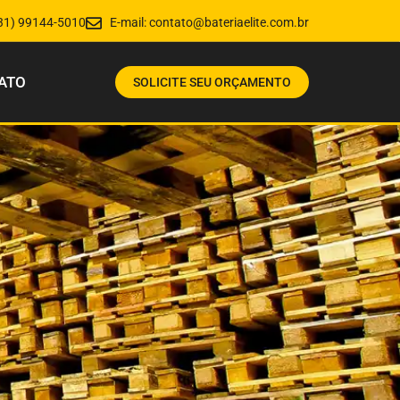
31) 99144-5010
E-mail:
contato@bateriaelite.com.br
ATO
SOLICITE SEU ORÇAMENTO