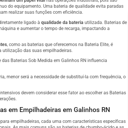
enham um papel vital
nas operações industriais, pois são
ínuo do equipamento. Uma bateria de qualidade evita paradas
am realizar suas funções com eficiência.
diretamente ligado à
qualidade da bateria
utilizada. Baterias de
máquina e aumentar o tempo de recarga, impactando a
ntes
, como as baterias que oferecemos na Bateria Elite, é
a utilização das suas empilhadeiras.
 das Baterias Sob Medida em Galinhos RN influencia
ria, menor será a necessidade de substituí-la com frequência, o
ntensivos devem considerar esse fator ao escolher as Baterias
erações.
adas em Empilhadeiras em Galinhos RN
s para empilhadeiras, cada uma com características específicas
onais. As mais comuns são as baterias de chumbo-ácido e as