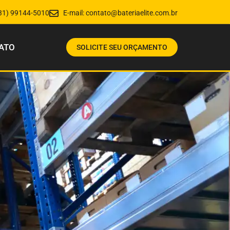
31) 99144-5010
E-mail:
contato@bateriaelite.com.br
ATO
SOLICITE SEU ORÇAMENTO