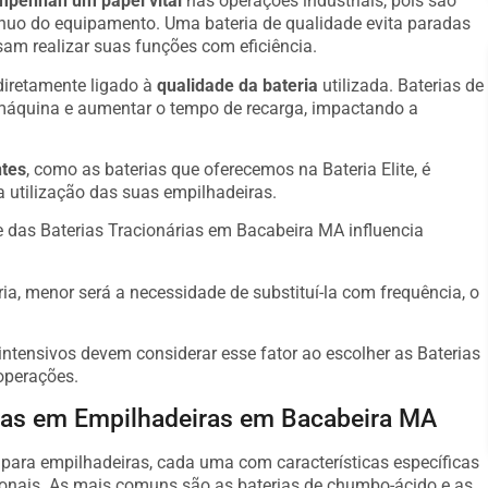
penhan um papel vital
nas operações industriais, pois são
ínuo do equipamento. Uma bateria de qualidade evita paradas
am realizar suas funções com eficiência.
diretamente ligado à
qualidade da bateria
utilizada. Baterias de
máquina e aumentar o tempo de recarga, impactando a
ntes
, como as baterias que oferecemos na Bateria Elite, é
a utilização das suas empilhadeiras.
 das Baterias Tracionárias em Bacabeira MA influencia
ria, menor será a necessidade de substituí-la com frequência, o
ntensivos devem considerar esse fator ao escolher as Baterias
operações.
adas em Empilhadeiras em Bacabeira MA
s para empilhadeiras, cada uma com características específicas
onais. As mais comuns são as baterias de chumbo-ácido e as