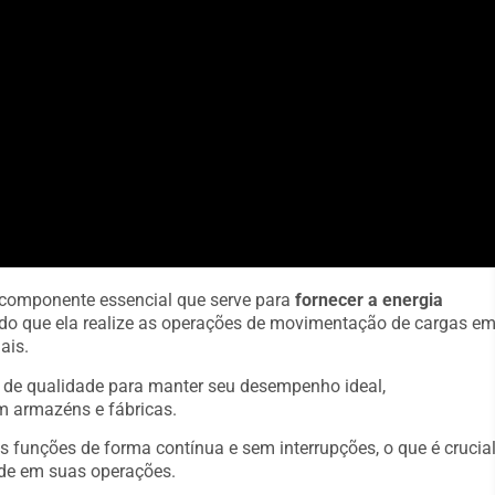
 componente essencial que serve para
fornecer a energia
indo que ela realize as operações de movimentação de cargas e
ais.
s de qualidade para manter seu desempenho ideal,
m armazéns e fábricas.
s funções de forma contínua e sem interrupções, o que é crucia
de em suas operações.