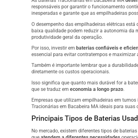
As Baterias Tracionárias em Bacabeira MA
desem
responsáveis por garantir o funcionamento cont
inesperadas e garante que as empilhadeiras poss
O desempenho das empilhadeiras elétricas está 
baixa qualidade podem reduzir a autonomia da 
produtividade geral da operação.
Por isso, investir em
baterias confiáveis e eficie
essencial para evitar contratempos e maximizar 
Também é importante lembrar que a durabilidade
diretamente os custos operacionais.
Isso significa que quanto mais durável for a bate
que se traduz em
economia a longo prazo
.
Empresas que utilizam empilhadeiras em turnos i
Tracionárias em Bacabeira MA ideais para suas 
Principais Tipos de Baterias Us
No mercado, existem diferentes tipos de bateria
que
atendem a diferentes necessidades
operaci