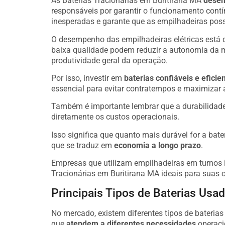
As Baterias Tracionárias em Buritirana MA
desem
responsáveis por garantir o funcionamento cont
inesperadas e garante que as empilhadeiras poss
O desempenho das empilhadeiras elétricas está 
baixa qualidade podem reduzir a autonomia da 
produtividade geral da operação.
Por isso, investir em
baterias confiáveis e eficie
essencial para evitar contratempos e maximizar 
Também é importante lembrar que a durabilidade 
diretamente os custos operacionais.
Isso significa que quanto mais durável for a bate
que se traduz em
economia a longo prazo
.
Empresas que utilizam empilhadeiras em turnos i
Tracionárias em Buritirana MA ideais para suas 
Principais Tipos de Baterias Usa
No mercado, existem diferentes tipos de bateria
que
atendem a diferentes necessidades
operaci