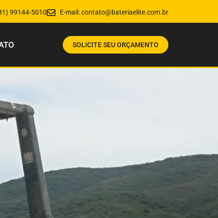
31) 99144-5010
E-mail:
contato@bateriaelite.com.br
ATO
SOLICITE SEU ORÇAMENTO