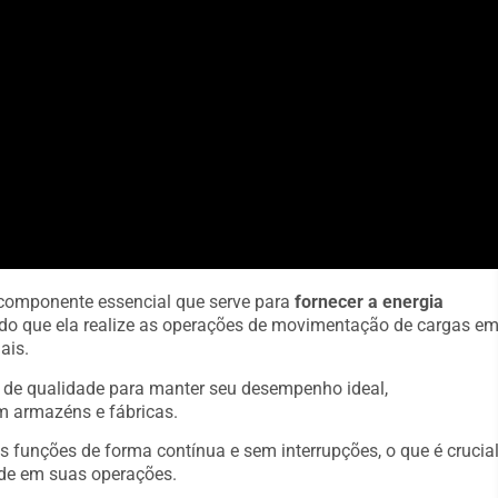
 componente essencial que serve para
fornecer a energia
indo que ela realize as operações de movimentação de cargas e
ais.
s de qualidade para manter seu desempenho ideal,
m armazéns e fábricas.
s funções de forma contínua e sem interrupções, o que é crucia
de em suas operações.