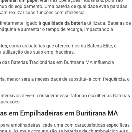
penhan um papel vital
nas operações industriais, pois são
ínuo do equipamento. Uma bateria de qualidade evita paradas
am realizar suas funções com eficiência.
diretamente ligado à
qualidade da bateria
utilizada. Baterias de
máquina e aumentar o tempo de recarga, impactando a
ntes
, como as baterias que oferecemos na Bateria Elite, é
a utilização das suas empilhadeiras.
das Baterias Tracionárias em Buritirana MA influencia
ria, menor será a necessidade de substituí-la com frequência, o
ntensivos devem considerar esse fator ao escolher as Baterias
operações.
das em Empilhadeiras em Buritirana MA
s para empilhadeiras, cada uma com características específicas
onais. As mais comuns são as baterias de chumbo-ácido e as