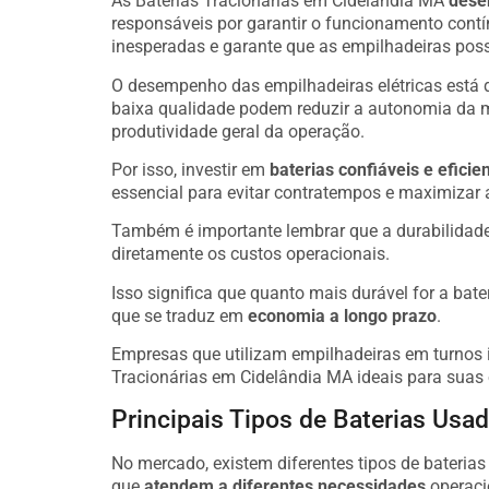
As Baterias Tracionárias em Cidelândia MA
dese
responsáveis por garantir o funcionamento cont
inesperadas e garante que as empilhadeiras poss
O desempenho das empilhadeiras elétricas está 
baixa qualidade podem reduzir a autonomia da 
produtividade geral da operação.
Por isso, investir em
baterias confiáveis e eficie
essencial para evitar contratempos e maximizar 
Também é importante lembrar que a durabilidade
diretamente os custos operacionais.
Isso significa que quanto mais durável for a bate
que se traduz em
economia a longo prazo
.
Empresas que utilizam empilhadeiras em turnos i
Tracionárias em Cidelândia MA ideais para suas
Principais Tipos de Baterias Us
No mercado, existem diferentes tipos de bateria
que
atendem a diferentes necessidades
operaci