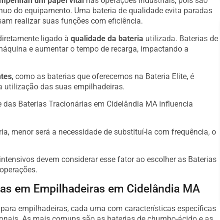
mpenhan um papel vital
nas operações industriais, pois são
ínuo do equipamento. Uma bateria de qualidade evita paradas
am realizar suas funções com eficiência.
diretamente ligado à
qualidade da bateria
utilizada. Baterias de
máquina e aumentar o tempo de recarga, impactando a
ntes
, como as baterias que oferecemos na Bateria Elite, é
a utilização das suas empilhadeiras.
 das Baterias Tracionárias em Cidelândia MA influencia
ria, menor será a necessidade de substituí-la com frequência, o
ntensivos devem considerar esse fator ao escolher as Baterias
 operações.
adas em Empilhadeiras em Cidelândia MA
s para empilhadeiras, cada uma com características específicas
onais. As mais comuns são as baterias de chumbo-ácido e as