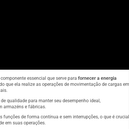
m componente essencial que serve para
fornecer a energia
indo que ela realize as operações de movimentação de cargas e
ais.
s de qualidade para manter seu desempenho ideal,
m armazéns e fábricas.
s funções de forma contínua e sem interrupções, o que é crucia
de em suas operações.