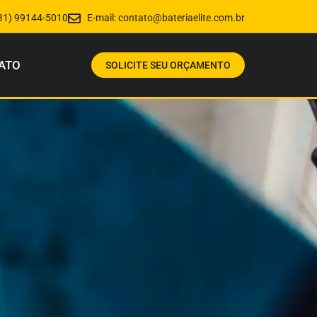
31) 99144-5010
E-mail:
contato@bateriaelite.com.br
ATO
SOLICITE SEU ORÇAMENTO