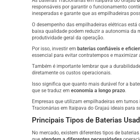
As Baterias Tracionárias em Itaipava do Grajaú
d
responsáveis por garantir o funcionamento cont
inesperadas e garante que as empilhadeiras poss
O desempenho das empilhadeiras elétricas está 
baixa qualidade podem reduzir a autonomia da 
produtividade geral da operação.
Por isso, investir em
baterias confiáveis e eficie
essencial para evitar contratempos e maximizar 
Também é importante lembrar que a durabilidade 
diretamente os custos operacionais.
Isso significa que quanto mais durável for a bate
que se traduz em
economia a longo prazo
.
Empresas que utilizam empilhadeiras em turnos i
Tracionárias em Itaipava do Grajaú ideais para 
Principais Tipos de Baterias Usa
No mercado, existem diferentes tipos de bateria
que
atendem a diferentes necessidades
operaci