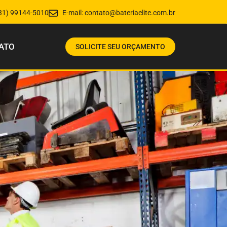
31) 99144-5010
E-mail:
contato@bateriaelite.com.br
ATO
SOLICITE SEU ORÇAMENTO