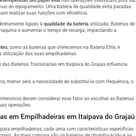
esempenhan um papel vital
nas operações industriais, pois sã
ínuo do equipamento. Uma bateria de qualidade evita paradas
am realizar suas funções com eficiência.
diretamente ligado à
qualidade da bateria
utilizada. Baterias de
máquina e aumentar o tempo de recarga, impactando a
ntes
, como as baterias que oferecemos na Bateria Elite, é
a utilização das suas empilhadeiras.
das Baterias Tracionárias em Itaipava do Grajaú influencia
ria, menor será a necessidade de substituí-la com frequência, o
ntensivos devem considerar esse fator ao escolher as Baterias
suas operações.
das em Empilhadeiras em Itaipava do Grajaú
s para empilhadeiras, cada uma com características específicas
onais. As mais comuns são as baterias de chumbo-ácido e as