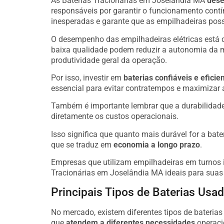
As Baterias Tracionárias em Joselândia MA
dese
responsáveis por garantir o funcionamento cont
inesperadas e garante que as empilhadeiras poss
O desempenho das empilhadeiras elétricas está 
baixa qualidade podem reduzir a autonomia da 
produtividade geral da operação.
Por isso, investir em
baterias confiáveis e eficie
essencial para evitar contratempos e maximizar 
Também é importante lembrar que a durabilidade
diretamente os custos operacionais.
Isso significa que quanto mais durável for a bate
que se traduz em
economia a longo prazo
.
Empresas que utilizam empilhadeiras em turnos i
Tracionárias em Joselândia MA ideais para suas
Principais Tipos de Baterias Us
No mercado, existem diferentes tipos de bateria
que
atendem a diferentes necessidades
operaci