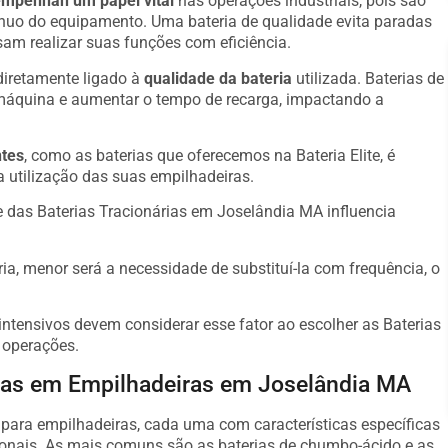
mpenhan um papel vital
nas operações industriais, pois são
ínuo do equipamento. Uma bateria de qualidade evita paradas
am realizar suas funções com eficiência.
diretamente ligado à
qualidade da bateria
utilizada. Baterias de
máquina e aumentar o tempo de recarga, impactando a
ntes
, como as baterias que oferecemos na Bateria Elite, é
a utilização das suas empilhadeiras.
 das Baterias Tracionárias em Joselândia MA influencia
ria, menor será a necessidade de substituí-la com frequência, o
ntensivos devem considerar esse fator ao escolher as Baterias
 operações.
adas em Empilhadeiras em Joselândia MA
s para empilhadeiras, cada uma com características específicas
onais. As mais comuns são as baterias de chumbo-ácido e as