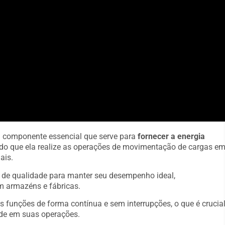
m componente essencial que serve para
fornecer a energia
indo que ela realize as operações de movimentação de cargas e
ais.
s de qualidade para manter seu desempenho ideal,
m armazéns e fábricas.
s funções de forma contínua e sem interrupções, o que é crucia
de em suas operações.