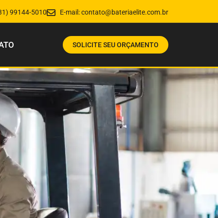
31) 99144-5010
E-mail:
contato@bateriaelite.com.br
ATO
SOLICITE SEU ORÇAMENTO