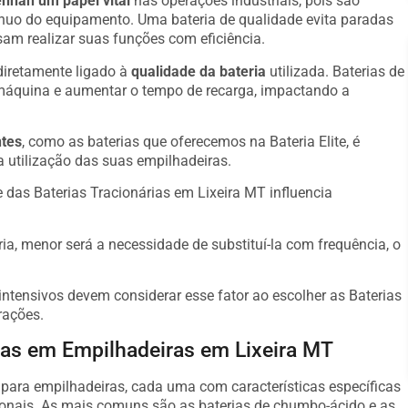
han um papel vital
nas operações industriais, pois são
ínuo do equipamento. Uma bateria de qualidade evita paradas
am realizar suas funções com eficiência.
diretamente ligado à
qualidade da bateria
utilizada. Baterias de
máquina e aumentar o tempo de recarga, impactando a
ntes
, como as baterias que oferecemos na Bateria Elite, é
a utilização das suas empilhadeiras.
das Baterias Tracionárias em Lixeira MT influencia
ria, menor será a necessidade de substituí-la com frequência, o
ntensivos devem considerar esse fator ao escolher as Baterias
rações.
das em Empilhadeiras em Lixeira MT
s para empilhadeiras, cada uma com características específicas
onais. As mais comuns são as baterias de chumbo-ácido e as