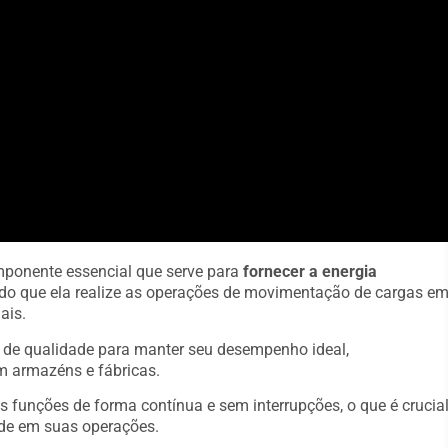
mponente essencial que serve para
fornecer a energia
indo que ela realize as operações de movimentação de cargas e
ais.
s de qualidade para manter seu desempenho ideal,
m armazéns e fábricas.
s funções de forma contínua e sem interrupções, o que é crucia
de em suas operações.