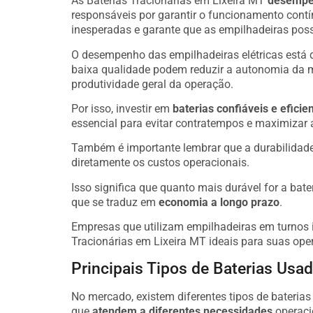
As Baterias Tracionárias em Lixeira MT
desempen
responsáveis por garantir o funcionamento cont
inesperadas e garante que as empilhadeiras poss
O desempenho das empilhadeiras elétricas está 
baixa qualidade podem reduzir a autonomia da 
produtividade geral da operação.
Por isso, investir em
baterias confiáveis e eficie
essencial para evitar contratempos e maximizar 
Também é importante lembrar que a durabilidade 
diretamente os custos operacionais.
Isso significa que quanto mais durável for a bate
que se traduz em
economia a longo prazo
.
Empresas que utilizam empilhadeiras em turnos i
Tracionárias em Lixeira MT ideais para suas ope
Principais Tipos de Baterias Usa
No mercado, existem diferentes tipos de bateria
que
atendem a diferentes necessidades
operaci