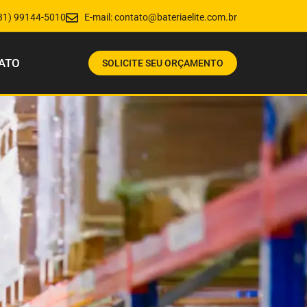
31) 99144-5010
E-mail:
contato@bateriaelite.com.br
ATO
SOLICITE SEU ORÇAMENTO