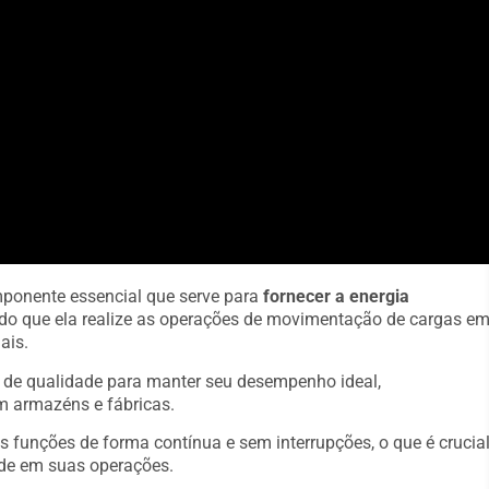
mponente essencial que serve para
fornecer a energia
indo que ela realize as operações de movimentação de cargas e
ais.
s de qualidade para manter seu desempenho ideal,
m armazéns e fábricas.
s funções de forma contínua e sem interrupções, o que é crucia
de em suas operações.