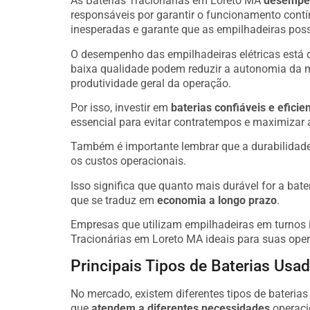
As Baterias Tracionárias em Loreto MA
desempen
responsáveis por garantir o funcionamento cont
inesperadas e garante que as empilhadeiras poss
O desempenho das empilhadeiras elétricas está 
baixa qualidade podem reduzir a autonomia da 
produtividade geral da operação.
Por isso, investir em
baterias confiáveis e eficie
essencial para evitar contratempos e maximizar 
Também é importante lembrar que a durabilidade
os custos operacionais.
Isso significa que quanto mais durável for a bate
que se traduz em
economia a longo prazo
.
Empresas que utilizam empilhadeiras em turnos i
Tracionárias em Loreto MA ideais para suas ope
Principais Tipos de Baterias Us
No mercado, existem diferentes tipos de bateria
que
atendem a diferentes necessidades
operaci