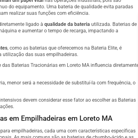
han um papel vital
nas operações industriais, pois são
ínuo do equipamento. Uma bateria de qualidade evita paradas
am realizar suas funções com eficiência.
diretamente ligado à
qualidade da bateria
utilizada. Baterias de
máquina e aumentar o tempo de recarga, impactando a
ntes
, como as baterias que oferecemos na Bateria Elite, é
a utilização das suas empilhadeiras.
 das Baterias Tracionárias em Loreto MA influencia diretament
ria, menor será a necessidade de substituí-la com frequência, o
ntensivos devem considerar esse fator ao escolher as Baterias
rações.
adas em Empilhadeiras em Loreto MA
s para empilhadeiras, cada uma com características específicas
onais. As mais comuns são as baterias de chumbo-ácido e as