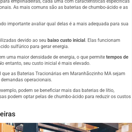
s para empilhadeiras, cada uma com características específicas
onais. As mais comuns são as baterias de chumbo-ácido e as
o importante avaliar qual delas é a mais adequada para sua
ilizadas devido ao seu
baixo custo inicial
. Elas funcionam
ido sulfúrico para gerar energia.
suem uma maior densidade de energia, o que permite
tempos de
o entanto, seu custo inicial é mais elevado.
al que as Baterias Tracionárias em Maranhãozinho MA sejam
s demandas operacionais.
emplo, podem se beneficiar mais das baterias de lítio,
s podem optar pelas de chumbo-ácido para reduzir os custos
eiras