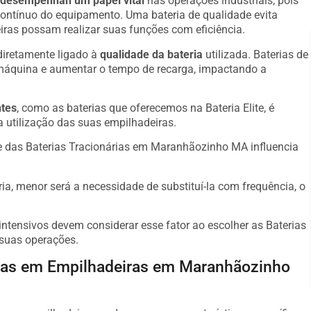
desempenhan um papel vital
nas operações industriais, pois
contínuo do equipamento. Uma bateria de qualidade evita
ras possam realizar suas funções com eficiência.
diretamente ligado à
qualidade da bateria
utilizada. Baterias de
máquina e aumentar o tempo de recarga, impactando a
ntes
, como as baterias que oferecemos na Bateria Elite, é
a utilização das suas empilhadeiras.
e das Baterias Tracionárias em Maranhãozinho MA influencia
ria, menor será a necessidade de substituí-la com frequência, o
ntensivos devem considerar esse fator ao escolher as Baterias
suas operações.
adas em Empilhadeiras em Maranhãozinho