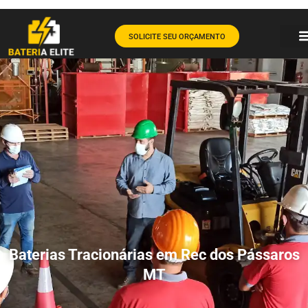
SOLICITE SEU ORÇAMENTO
Baterias Tracionárias em Rec dos Pássaros
MT