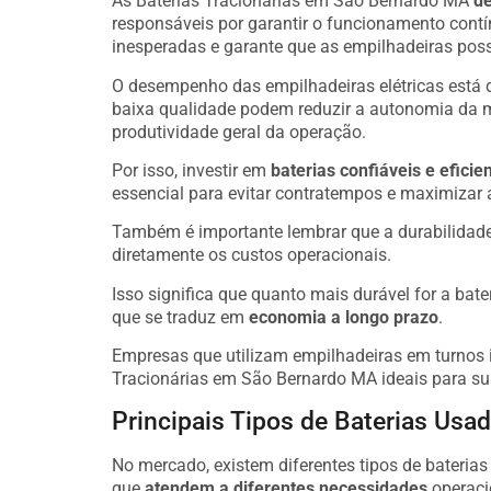
As Baterias Tracionárias em São Bernardo MA
de
responsáveis por garantir o funcionamento cont
inesperadas e garante que as empilhadeiras poss
O desempenho das empilhadeiras elétricas está 
baixa qualidade podem reduzir a autonomia da 
produtividade geral da operação.
Por isso, investir em
baterias confiáveis e eficie
essencial para evitar contratempos e maximizar 
Também é importante lembrar que a durabilidade
diretamente os custos operacionais.
Isso significa que quanto mais durável for a bate
que se traduz em
economia a longo prazo
.
Empresas que utilizam empilhadeiras em turnos i
Tracionárias em São Bernardo MA ideais para su
Principais Tipos de Baterias Us
No mercado, existem diferentes tipos de bateria
que
atendem a diferentes necessidades
operaci