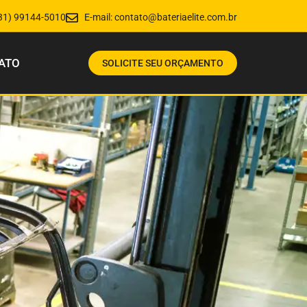
31) 99144-5010
E-mail:
contato@bateriaelite.com.br
ATO
SOLICITE SEU ORÇAMENTO