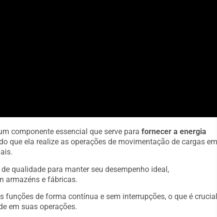
 um componente essencial que serve para
fornecer a energia
indo que ela realize as operações de movimentação de cargas e
ais.
s de qualidade para manter seu desempenho ideal,
m armazéns e fábricas.
s funções de forma contínua e sem interrupções, o que é crucia
de em suas operações.