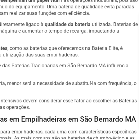
sempenhan um papel vital
nas operações industriais, pois são
ínuo do equipamento. Uma bateria de qualidade evita paradas
am realizar suas funções com eficiência.
diretamente ligado à
qualidade da bateria
utilizada. Baterias de
máquina e aumentar o tempo de recarga, impactando a
ntes
, como as baterias que oferecemos na Bateria Elite, é
a utilização das suas empilhadeiras.
 das Baterias Tracionárias em São Bernardo MA influencia
ria, menor será a necessidade de substituí-la com frequência, o
ntensivos devem considerar esse fator ao escolher as Baterias
as operações.
adas em Empilhadeiras em São Bernardo MA
s para empilhadeiras, cada uma com características específicas
onais. As mais comuns são as baterias de chumbo-ácido e as